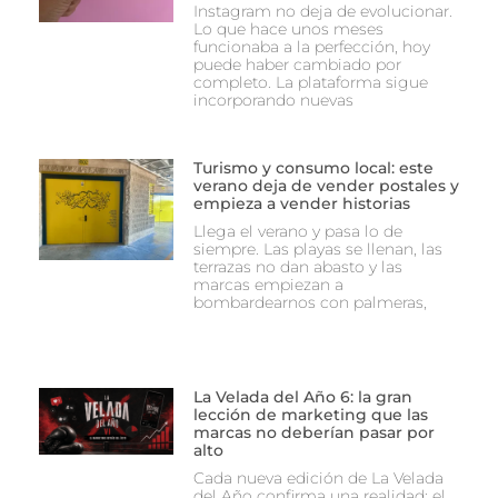
Instagram no deja de evolucionar.
Lo que hace unos meses
funcionaba a la perfección, hoy
puede haber cambiado por
completo. La plataforma sigue
incorporando nuevas
Turismo y consumo local: este
verano deja de vender postales y
empieza a vender historias
Llega el verano y pasa lo de
siempre. Las playas se llenan, las
terrazas no dan abasto y las
marcas empiezan a
bombardearnos con palmeras,
La Velada del Año 6: la gran
lección de marketing que las
marcas no deberían pasar por
alto
Cada nueva edición de La Velada
del Año confirma una realidad: el