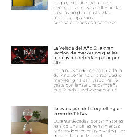
Llega el verano y pasa lo de
siempre. Las playas se llenan, las
terrazas no dan abasto y las
marcas empiezan a
bombardearnos con palmeras,
La Velada del Año 6: la gran
lección de marketing que las
marcas no deberían pasar por
alto
Cada nueva edición de La Velada
del Año confirma una realidad: el
marketing ha cambiado. Ya no
basta con lanzar una campaña
publicitaria o colaborar con un
La evolución del storytelling en
la era de TikTok
Durante décadas, contar historias
ha sido una de las herramientas
más poderosas del marketing. Las
marcas han utilizado el