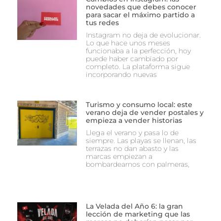
novedades que debes conocer
para sacar el máximo partido a
tus redes
Instagram no deja de evolucionar.
Lo que hace unos meses
funcionaba a la perfección, hoy
puede haber cambiado por
completo. La plataforma sigue
incorporando nuevas
Turismo y consumo local: este
verano deja de vender postales y
empieza a vender historias
Llega el verano y pasa lo de
siempre. Las playas se llenan, las
terrazas no dan abasto y las
marcas empiezan a
bombardearnos con palmeras,
La Velada del Año 6: la gran
lección de marketing que las