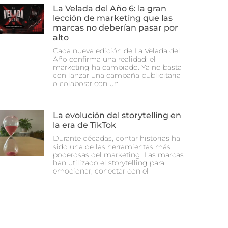
La Velada del Año 6: la gran
lección de marketing que las
marcas no deberían pasar por
alto
Cada nueva edición de La Velada del
Año confirma una realidad: el
marketing ha cambiado. Ya no basta
con lanzar una campaña publicitaria
o colaborar con un
La evolución del storytelling en
la era de TikTok
Durante décadas, contar historias ha
sido una de las herramientas más
poderosas del marketing. Las marcas
han utilizado el storytelling para
emocionar, conectar con el