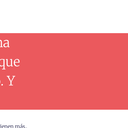
na
 que
. Y
vienen más..