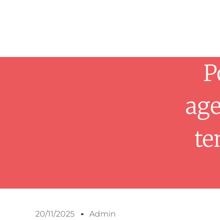
P
age
te
20/11/2025
Admin